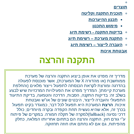
תוצרים
תוכנית התקנה וקליטה
תכנון ההיערכות
מימוש התכנון
בדיקות התקנה - רשימת תיוג
התקנת מערכת – רשימת תיוג
העברה לייצור – רשימת תיוג
אבטחת איכות
התקנה והרצה
מדריך זה מפרט את אופן ביצוע התקנה והרצה של מערכת
ממוחשבת (או מהדורה X של המערכת), אשר מוכנסת לפעולה
בהדרגה ומורצת לקראת הכנסתה לתפעול וייצור מלאים (והחלפת
מערכת קיימת(. המדריך מפרט את הפעילויות המרכזיות שיש לבצע
בשלב זה: בדיקות התקנה, הסבות, הדרכה והטמעה, בדיקת התיעוד
התפעולי והעברה לייצור, היבטים שונים של או"ש ואבטחת
איכות.
הרצת
המערכת היא תפעול לכל דבר, כמוגדר בקיט תפעול
בכרך זה, אלא שהיא נעשית תחת הקפדה ובקרה מיוחדים; כולל
דרכי נסיגה (fallback)למקרה של תקלה חמורה. במקרים של פיתוח
ע"י גורם חוץ, התקנה והרצה הם בתחום אחריותו המלאה, כחלק
מהפיתוח, גם אם לא נחתם אתו חוזה תחזוקה.