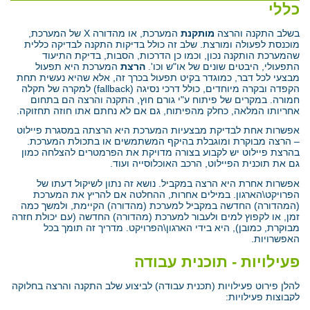
כללי
בשלב התקנה והרצה
מותקנת
המערכת, או מהדורה X של המערכת,
מוכנסת לפעולה ומורצת. שלב זה כולל בדיקות התקנה לבדיקה כללית
שהמערכת הותקנה נכון, וכמו כן הדרכות, הסבות, בדיקת התיעוד
התפעולי, היבטים שונים של או"ש וכו'.
הרצת
המערכת היא תפעול
מבצעי לכל דבר, כמוגדר בקיט תפעול בכרך זה, אלא שהיא נעשית תחת
הקפדה ובקרה מיוחדים, כולל דרכי נסיגה (fallback) למקרה של תקלה
חמורה. במקרים של פיתוח ע"י גורם חוץ, התקנה והרצה הם בתחום
אחריותו המלאה, כחלק מהפיתוח, גם אם לא נחתם אתו חוזה תחזוקה.
אפשרות אחת לבדיקת מבצעיות המערכת היא הרצתה במסגרת פיילוט
– הרצה מבוקרת ומוגבלת בהיקף המשתמשים או בתכולת המערכת.
בהרצת פיילוט יש לקבוע בצורה מדויקת את הפרמטרים להצלחה כמון
גם את תוכנית הפיילוט, הרכב האוכלוסייה ועוד.
אפשרות אחרת היא הרצה במקביל. נושא זה נתון לשיקול דעתו של
הפרויקט\הארגון. במילים אחרות, ההחלטה אם להריץ את המערכת
(המהדורה) החדשה במקביל למערכת (מהדורה) הקיימת, ולמשך כמה
זמן, או לקפוץ למים ולעבור למערכת (מהדורה) החדשה (עם יכולת חזרה
מבוקרת, כמובן), היא בידי הארגון\הפרויקט. מדריך זה תומך בכל
האפשרויות.
פעילויות - תוכנית עבודה
להלן פירוט פעילויות (תכנית עבודה) לביצוע שלב התקנה והרצה בחלוקה
לקבוצות פעילויות: