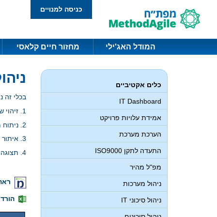
כניסה למנויים
המודל האג'ילי
מחזור חיים קלאסי
ניהול
כלים אקטיביים
בכלי זה נ
IT Dashboard
1. זיהוי של הסיכונים המרכזיים בצורה אפקטיבית
אמידת עלויות פרויקט
2. ניתוח מובנה של האיומים
הערכת מערכת
3. איתור תהליכים קריטיים אשר משפיעים על אותם איומים.
התעדה לתקן ISO9000
4. תצוגה גרפית של גורמים פעילויות בתהליך
מפ"ל מהיר
ראה 
ניהול מערכות
הורדת
ניהול סיכוני IT
ניהול סיכונים