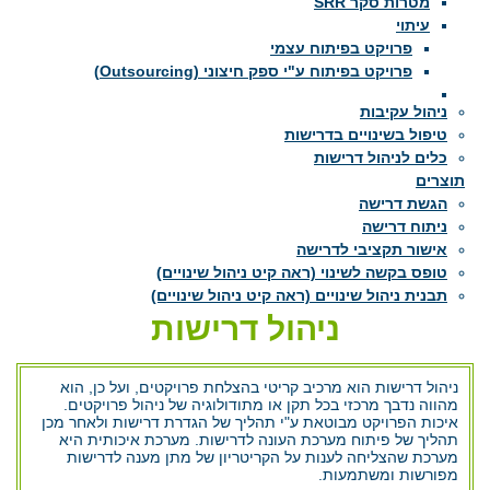
מטרות סקר SRR
עיתוי
פרויקט בפיתוח עצמי
פרויקט בפיתוח ע"י ספק חיצוני (Outsourcing)
ניהול עקיבות
טיפול בשינויים בדרישות
כלים לניהול דרישות
תוצרים
הגשת דרישה
ניתוח דרישה
אישור תקציבי לדרישה
טופס בקשה לשינוי (ראה קיט ניהול שינויים)
תבנית ניהול שינויים (ראה קיט ניהול שינויים)
ניהול דרישות
ניהול דרישות הוא מרכיב קריטי בהצלחת פרויקטים, ועל כן, הוא
מהווה נדבך מרכזי בכל תקן או מתודולוגיה של ניהול פרויקטים.
איכות הפרויקט מבוטאת ע"י תהליך של הגדרת דרישות ולאחר מכן
תהליך של פיתוח מערכת העונה לדרישות. מערכת איכותית היא
מערכת שהצליחה לענות על הקריטריון של מתן מענה לדרישות
מפורשות ומשתמעות.