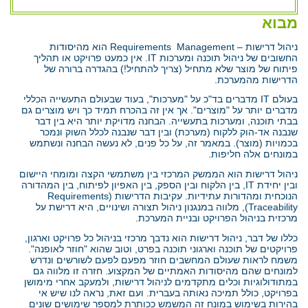
מבוא
ניהול דרישות – Requirements Management הוא מהיסודות
החשובים של ניהול תוכנה ומערכות IT. אין כמעט פרויקט או תהליך
פיתוח של מוצר שלא מתחיל (צריך להתחיל!) בהגדרה ברורה של
הדרישות מהמערכת.
בעולם IT מדברים בד"כ על "מערכות", בעוד שבעולם התעשייה הכללי
מדברים יותר על "מוצרים". אך אין זה בהכרח תמיד כך ויש מוצרים גם
בבתי תוכנה, ומערכות בתעשייה. הבחנה מדויקת יותר היא בין דבר
שנבנה אד-הוק ללקוח (מערכת) ובין דבר שנבנה לכלל השוק ונמכר
בכמויות (מוצר). במאמר זה, על כל פנים, לא נעשה הבחנה ונשתמש
במונחים אלה חליפות.
ניהול דרישות הוא הממשק המרכזי בין משתמשי הקצה ומומחי היישום
ובין יחידת IT, בין הלקוח ובין הספק, בין האפיון לפיתוח, בין המהדורה
הנוכחית ומהדורות עתידיות. עקיבות הדרישות (Requirements
Traceability), מלווה במנגנון ניהול תצורה ושינויים, היא דרישת על
מרכזית בניהול הפרויקט ובניית המערכת.
כללו של דבר, ניהול דרישות הוא נדבך מרכזי בניהול כל פרויקט וארגון,
פרויקטים של תוכנה וארגוני תוכנה בפרט, וטוב שהוא "חוזר לאופנה".
משמח לראות שעולם המחשבים חוזר מפעם לפעם לשורשים ונדרש
למונחים שהם מהיסודות האמתיים של המקצוע. חזרה זו מלווה גם
במתודולוגיות וכלים מתקדמים לניהול דרישות, ולמעקב אחרי מימושן
בפרויקט, כולל תמיכה נאותה בעברית. ועם זאת, נראה לנו שיש אי
בהירות בשימוש במונח זה המשמש ככותרת למספר שימושים שונים