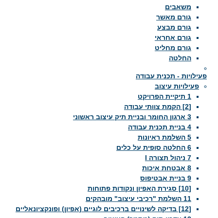
משאבים
גורם מאשר
גורם מבצע
גורם אחראי
גורם מחליט
החלטה
פעילויות - תכנית עבודה
פעילויות עיצוב
1 תיקיית הפרויקט
[2] הקמת צוותי עבודה
3 ארגון החומר ובניית תיק עיצוב ראשוני
4 בניית תכנית עבודה
5 השלמת ראיונות
6 החלטה סופית על כלים
7 ניהול תצורה I
8 אבטחת איכות
9 בניית אבטיפוס
[10] סגירת האפיון ונקודות פתוחות
11 השלמת "רכיבי עיצוב" מובהקים
[12] בדיקה לשינויים ברכיבים לוגיים (אפיון) ופונקציונאליים