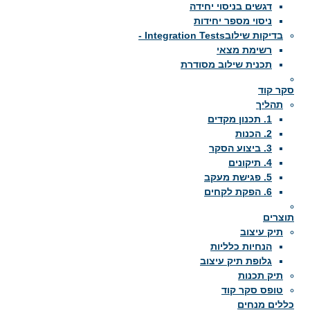
דגשים בניסוי יחידה
ניסוי מספר יחידות
בדיקות שילובIntegration Tests -
רשימת מצאי
תכנית שילוב מסודרת
סקר קוד
תהליך
1. תכנון מקדים
2. הכנות
3. ביצוע הסקר
4. תיקונים
5. פגישת מעקב
6. הפקת לקחים
תוצרים
תיק עיצוב
הנחיות כלליות
גלופת תיק עיצוב
תיק תכנות
טופס סקר קוד
כללים מנחים