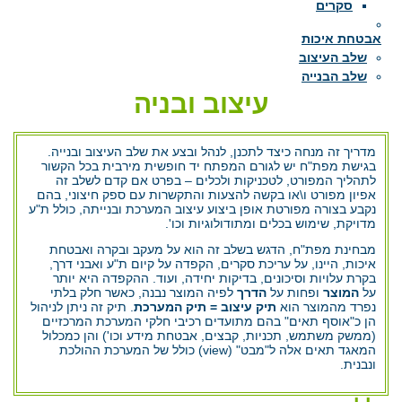
סקרים
אבטחת איכות
שלב העיצוב
שלב הבנייה
עיצוב ובניה
מדריך זה מנחה כיצד לתכנן, לנהל ובצע את שלב העיצוב ובנייה.
בגישת מפת"ח יש לגורם המפתח יד חופשית מירבית בכל הקשור
לתהליך המפורט, לטכניקות ולכלים – בפרט אם קדם לשלב זה
אפיון מפורט ו\או בקשה להצעות והתקשרות עם ספק חיצוני, בהם
נקבע בצורה מפורטת אופן ביצוע עיצוב המערכת ובנייתה, כולל ת"ע
מדויקת, שימוש בכלים ומתודולוגיות וכו'.
מבחינת מפת"ח, הדגש בשלב זה הוא על מעקב ובקרה ואבטחת
איכות, היינו, על עריכת סקרים, הקפדה על קיום ת"ע ואבני דרך,
בקרת עלויות וסיכונים, בדיקות יחידה, ועוד. ההקפדה היא יותר
על
המוצר
ופחות על
הדרך
לפיה המוצר נבנה, כאשר חלק בלתי
נפרד מהמוצר הוא
תיק עיצוב = תיק המערכת
. תיק זה ניתן לניהול
הן כ"אוסף תאים" בהם מתועדים רכיבי חלקי המערכת המרכזיים
(ממשק משתמש, תכניות, קבצים, אבטחת מידע וכו') והן כמכלול
המאגד תאים אלה ל"מבט" (view) כולל של המערכת ההולכת
ונבנית.