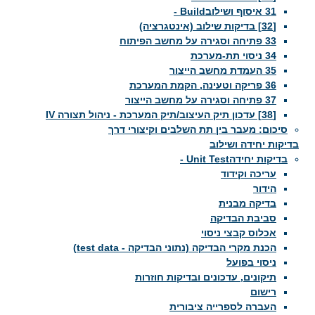
31 איסוף ושילובBuild -
[32] בדיקות שילוב (אינטגרציה)
33 פתיחה וסגירה על מחשב הפיתוח
34 ניסוי תת-מערכת
35 העמדת מחשב הייצור
36 פריקה וטעינה, הקמת המערכת
37 פתיחה וסגירה על מחשב הייצור
[38] עדכון תיק העיצוב/תיק המערכת - ניהול תצורה IV
סיכום: מעבר בין תת השלבים וקיצורי דרך
בדיקות יחידה ושילוב
בדיקות יחידהUnit Test -
עריכה וקידוד
הידור
בדיקה מבנית
סביבת הבדיקה
אכלוס קבצי ניסוי
הכנת מקרי הבדיקה (נתוני הבדיקה - test data)
ניסוי בפועל
תיקונים, עדכונים ובדיקות חוזרות
רישום
העברה לספרייה ציבורית