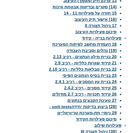
13 עדכון תיק (מסמך) העיצוב
[14] סקרים ובדיקות אבטחת איכות
15 חזרה על פעילויות 11 - 14
[16] אישור תיק העיצוב
17 ניהול תצורה II
סיכום פעילויות העיצוב
פעילויות בנייה - קידוד
18 העמדת מחשב לפיתוח המערכת
[19] נהלים וסביבת העבודה
20 בניית מילון הנתונים - רכיב 2.13
21 קידוד שגרות כלליות - רכיב 2.9
22 בניית טבלאות כלליות - רכיב 2.10
23 בניית בסיס הנתונים הפיסי
24 בניית עץ המסכים - רכיב 2.4.1
25 קידוד מסכים - רכיב 2.4.2
26 קידוד תכניות - רכיב 2.7 מודולים
27 טעינת הקבצים בנתונים
[28] ביצוע בדיקות יחידהunit-tests -
29 ניסויי תת-מערכת טריוויאליים
סיכום פעילויות הקידוד
פעילויות שילוב
[30] ניהול תצורה III