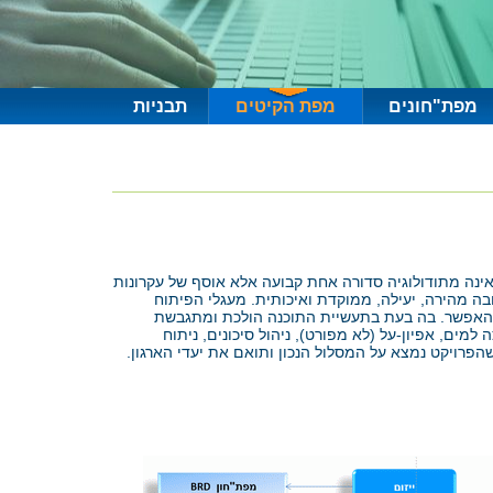
מפת"חונים
מפת הקיטים
תבניות
וח (Agile)הינו תהליך פיתוח גמיש המבוצע בעבודת צוות ובסבבים קצרים תוך כדי התאמה לסביבה באופן מבו קר. גישת פיתוח Agile אינה מתודולוגיה סדורה אחת קבועה אלא אוסף של עקרונות
ובה מהירה, יעילה, ממוקדת ואיכותית. מעגלי הפיתוח
פונקציונאליות ותוצרים ללקוח מוקדם ככל האפשר. בה בעת בתעשיית התוכנה הולכת ומתגבשת
ים, אפיון-על (לא מפורט), ניהול סיכונים, ניתוח