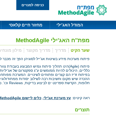
כניסה למנויים
המודל האג'ילי
מחזור חיים קלאסי
מפת''ח האג'ילי MethodAgile
שער הקיט
מדריך
מדריך מקוצר
מילון מונחי
פיתוח מערכות מידע בשיטות אג'ייל לסוגיהן הפך זה מכבר 
כלליים, היכולים להיות ממומשים ע"ג ספקטרום של אג'יליות 
ההכרה שיש מקום וחשיבות רבה לשילוב יסודות ממתודולוגיות
חלופות, הקדשת ספרינט ים לביצוע בדיקות, Reviews וכו'. נדרש גם תיעוד בסיסי של המערכת ההולכת ונבנית, על מנת לשמר ידע ולוודא שהפרויקט נמצא על המסלול הנכון ותואם את יעדי הארגון.
ראה קיטים:
עץ מערכת אג'ילי
,
כלים ליישום MethodAgile
תוצרים