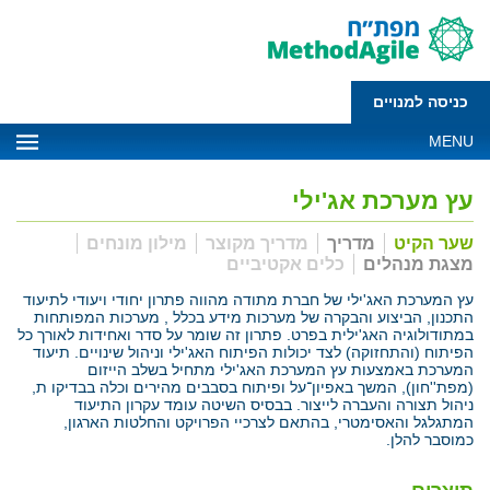
כניסה למנויים
MENU
עץ מערכת אג'ילי
שער הקיט
מדריך
מדריך מקוצר
מילון מונחים
מצגת מנהלים
כלים אקטיביים
עץ המערכת האג'ילי של חברת מתודה מהווה פתרון יחודי ויעודי לתיעוד
התכנון, הביצוע והבקרה של מערכות מידע בכלל , מערכות המפותחות
במתודולוגיה האג'ילית בפרט. פתרון זה שומר על סדר ואחידות לאורך כל
הפיתוח (והתחזוקה) לצד יכולות הפיתוח האג'ילי וניהול שינויים. תיעוד
המערכת באמצעות עץ המערכת האג'ילי מתחיל בשלב הייזום
(מפת''חון), המשך באפיון־על ופיתוח בסבבים מהירים וכלה בבדיקו ת,
ניהול תצורה והעברה לייצור. בבסיס השיטה עומד עקרון התיעוד
המתגלגל והאסימטרי, בהתאם לצרכיי הפרויקט והחלטות הארגון,
כמוסבר להלן.