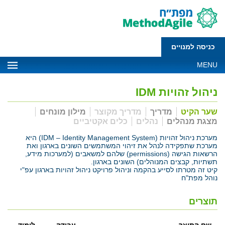
כניסה למנויים
MENU
ניהול זהויות IDM
שער הקיט
מדריך
מדריך מקוצר
מילון מונחים
מצגת מנהלים
נהלים
כלים אקטיביים
מערכת ניהול זהויות (IDM – Identity Management System) היא
מערכת שתפקידה לנהל את זיהוי המשתמשים השונים בארגון ואת
הרשאות הגישה (permissions) שלהם למשאבים (למערכות מידע,
תשתיות, קבצים המנוהלים) השונים בארגון.
קיט זה מטרתו לסייע בהקמה וניהול פרויקט ניהול זהויות בארגון עפ"י
נוהל מפת"ח
תוצרים
שם התוצר
עבודה
לימוד