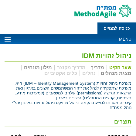
כניסה למנויים
MENU
ניהול זהויות IDM
שער הקיט
מדריך
מדריך מקוצר
מילון מונחים
מצגת מנהלים
נהלים
כלים אקטיביים
מערכת ניהול זהויות (IDM – Identity Management System) היא
מערכת שתפקידה לנהל את זיהוי המשתמשים השונים בארגון ואת
הרשאות הגישה (permissions) שלהם למשאבים (למערכות מידע,
תשתיות, קבצים המנוהלים) השונים בארגון.
קיט זה מטרתו לסייע בהקמה וניהול פרויקט ניהול זהויות בארגון עפ"י
נוהל מפת"ח
תוצרים
שם התוצר
עבודה
לימוד