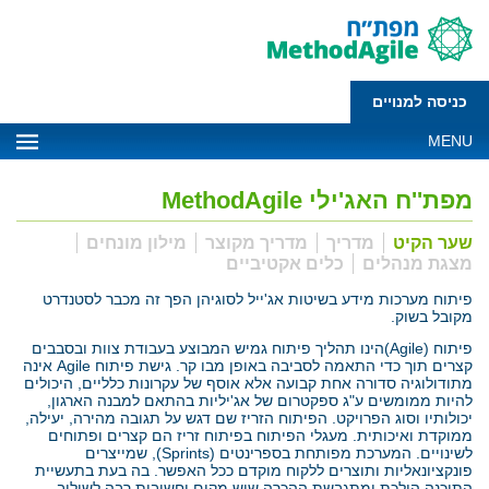
כניסה למנויים
MENU
מפת''ח האג'ילי MethodAgile
שער הקיט
מדריך
מדריך מקוצר
מילון מונחים
מצגת מנהלים
כלים אקטיביים
פיתוח מערכות מידע בשיטות אג'ייל לסוגיהן הפך זה מכבר לסטנדרט
מקובל בשוק.
פיתוח (Agile)הינו תהליך פיתוח גמיש המבוצע בעבודת צוות ובסבבים
קצרים תוך כדי התאמה לסביבה באופן מבו קר. גישת פיתוח Agile אינה
מתודולוגיה סדורה אחת קבועה אלא אוסף של עקרונות כלליים, היכולים
להיות ממומשים ע"ג ספקטרום של אג'יליות בהתאם למבנה הארגון,
יכולותיו וסוג הפרויקט. הפיתוח הזריז שם דגש על תגובה מהירה, יעילה,
ממוקדת ואיכותית. מעגלי הפיתוח בפיתוח זריז הם קצרים ופתוחים
לשינויים. המערכת מפותחת בספרינטים (Sprints), שמייצרים
פונקציונאליות ותוצרים ללקוח מוקדם ככל האפשר. בה בעת בתעשיית
התוכנה הולכת ומתגבשת ההכרה שיש מקום וחשיבות רבה לשילוב