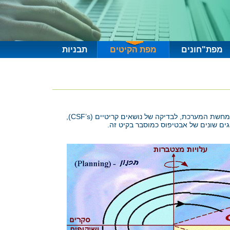
מפת"חונים
מפת הקיטים
תבניות
קיט זה דן בנושא אב טיפוס (Prototyping) ובאופן בו מומלץ לשלב טכניקה חשובה זו בתהליך פיתוח המערכת. טכניקה זו שימושית מאד להמחשת המערכת, לבדיקה של נושאים קריטיים (CSF’s),
גים שונים של אבטיפוס כמוסבר בקיט זה.