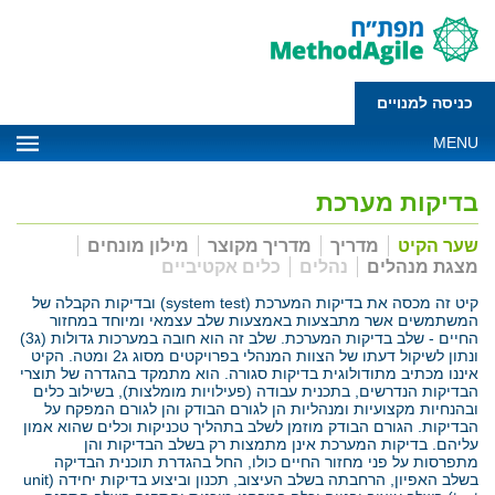
כניסה למנויים
MENU
בדיקות מערכת
שער הקיט
מדריך
מדריך מקוצר
מילון מונחים
מצגת מנהלים
נהלים
כלים אקטיביים
קיט זה מכסה את בדיקות המערכת (system test) ובדיקות הקבלה של
המשתמשים אשר מתבצעות באמצעות שלב עצמאי ומיוחד במחזור
החיים - שלב בדיקות המערכת. שלב זה הוא חובה במערכות גדולות (ג3)
ונתון לשיקול דעתו של הצוות המנהלי בפרויקטים מסוג ג2 ומטה. הקיט
איננו מכתיב מתודולוגית בדיקות סגורה. הוא מתמקד בהגדרה של תוצרי
הבדיקות הנדרשים, בתכנית עבודה (פעילויות מומלצות), בשילוב כלים
ובהנחיות מקצועיות ומנהליות הן לגורם הבודק והן לגורם המפקח על
הבדיקות. הגורם הבודק מוזמן לשלב בתהליך טכניקות וכלים שהוא אמון
עליהם. בדיקות המערכת אינן מתמצות רק בשלב הבדיקות והן
מתפרסות על פני מחזור החיים כולו, החל בהגדרת תוכנית הבדיקה
בשלב האפיון, הרחבתה בשלב העיצוב, תכנון וביצוע בדיקות יחידה (unit