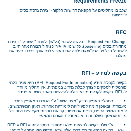
Requirements Freeze
שלב בו מחליטים על הקפאת דרישות הלקוח- יצירת גרסת בסיס
לדרישות
RFC
Request For Change
– בקשה לשינוי (בל"ש). לאחר "יישור קו" ויצירת
מהדורת בסיס
(baseline)
, כל שינוי או אירוע ניהול תצורה אחר חייב
להתחיל בבל"ש. הבל"ש גם ילווה את האירוע לכל אורך דרכו ויתעד את
מהלכו.
בקשה למידע
–
RFI
בקשה לקבלת מידע
(RFI: Request For Information)
היא פניה בלתי
פורמלית לספקים לצורך קבלת מידע. במפת"ח, אין תהליך מיוחד
ל-
RFI
. בקשה לקבלת מידע יכולה להיעשות באחד משני אופנים:
•
במהלך האפיון נבדק "מצב השוק" ע"י הגורם המאפיין כחלק
מעבודתו ובאופן דומה לפעילויות לימודיות אחרות: ראיון המשתמשים,
לימוד המצב הקיים, בניית אבטיפוס, קריאת ספרות מקצועית ועוד. כל
מידע שנאסף בשלב זה הוא באחריות הגורם המאפיין.
•
ע"י שלב בקשה להצעות מלא ומסודר. במקרה זה
RFP = RFI =
RFQ
= בקשה להצעות מסודרת. אלא שכאן הדגש הוא יותר על סעיפי