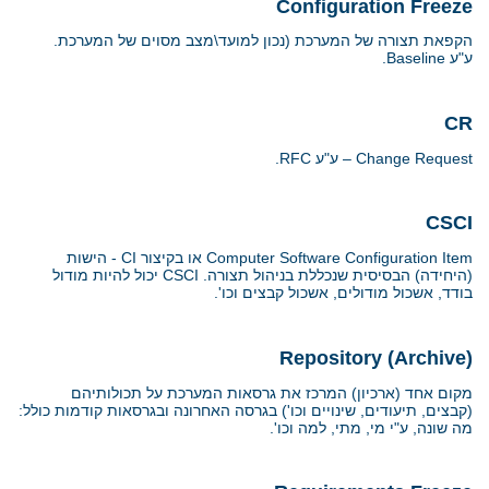
Configuration Freeze
הקפאת תצורה של המערכת (נכון למועד\מצב מסוים של המערכת.
ע"ע
Baseline
.
CR
Change Request
– ע"ע
RFC
.
CSCI
Computer Software Configuration Item
או בקיצור
CI
- הישות
(היחידה) הבסיסית שנכללת בניהול תצורה.
CSCI
יכול להיות מודול
בודד, אשכול מודולים, אשכול קבצים וכו'.
Repository (Archive)
מקום אחד (ארכיון) המרכז את גרסאות המערכת על תכולותיהם
(קבצים, תיעודים, שינויים וכו') בגרסה האחרונה ובגרסאות קודמות כולל:
מה שונה, ע"י מי, מתי, למה וכו'.