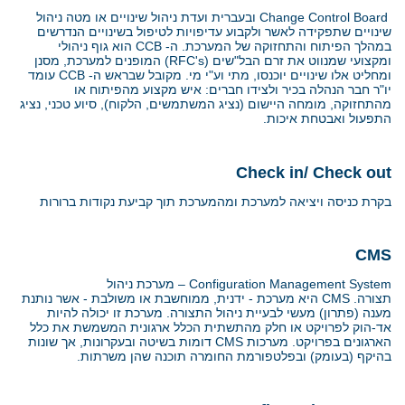
Change Control Board
ובעברית ועדת ניהול שינויים או מטה ניהול
שינויים שתפקידה לאשר ולקבוע עדיפויות לטיפול בשינויים הנדרשים
במהלך הפיתוח והתחזוקה של המערכת. ה-
CCB
הוא גוף ניהולי
ומקצועי שמנווט את זרם הבל"שים
(RFC's)
המופנים למערכת, מסנן
ומחליט אלו שינויים יוכנסו, מתי וע"י מי. מקובל שבראש ה-
CCB
עומד
יו"ר חבר הנהלה בכיר ולצידו חברים: איש מקצוע מהפיתוח או
מהתחזוקה, מומחה היישום (נציג המשתמשים, הלקוח), סיוע טכני, נציג
התפעול ואבטחת איכות.
Check in/ Check out
בקרת כניסה ויציאה למערכת ומהמערכת תוך קביעת נקודות ברורות
CMS
Configuration Management System
– מערכת ניהול
תצורה.
CMS
היא מערכת - ידנית, ממוחשבת או משולבת - אשר נותנת
מענה (פתרון) מעשי לבעיית ניהול התצורה. מערכת זו יכולה להיות
אד-הוק לפרויקט או חלק מהתשתית הכלל ארגונית המשמשת את כלל
הארגונים בפרויקט. מערכות
CMS
דומות בשיטה ובעקרונות, אך שונות
בהיקף (בעומק) ובפלטפורמת החומרה תוכנה שהן משרתות.