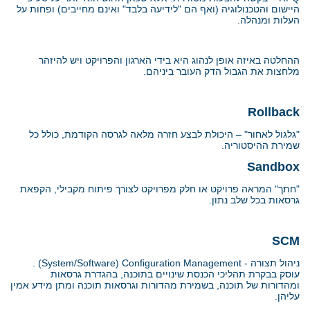
היישום והטכנולוגיה (ואף הם "לידיעה בלבד" ואינם מחייבים) ופחות על
העלות ומנהלה.
ההחלטה באיזה אופן לנהוג היא בידי הארגון והפרויקט ויש להיזהר
מלחצות את הגבול הדק העובר ביניהם.
Rollback
"גלגול לאחור"
–
היכולת לבצע חזרה מלאה לגרסה הקודמת, כולל כל
שמירת ההיסטוריה.
Sandbox
"חתך" המראה פרויקט או חלק מפרויקט לצורך פיתוח מקבילי, הקפאת
גרסאות בכל שלב נתון.
SCM
ניהול תצורה -
(System/Software) Configuration Management
.
עוסק בבקרת תהליכי הכנסת שינויים בתוכנה, בהגדרת גרסאות
ומהדורות של תוכנה, בשמירת מהדורות וגרסאות תוכנה ומתן מידע אמין
עליהן.