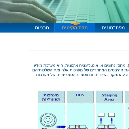
מפת"חונים
מפת הקיטים
תבניות
יט זה דן במערכות מחסון נתונים - (DW - Data Warehouse). שם אחר למערכות אלה הוא אינטליגנציה ארגונית (Business Intelligence). מחסן נתונים או אינטלגנציה ארגונית, היא מערכת מידע
 את ההיבטים המיוחדים של מערכות אלה ואת השלכותיהם
צה להתמקד בשינויים ובתוספות הספציפיים של מערכות