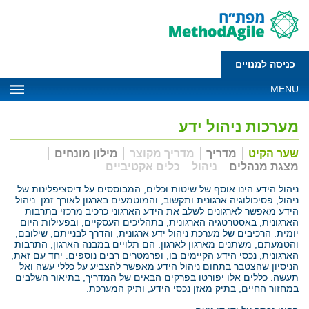
כניסה למנויים
MENU
מערכות ניהול ידע
שער הקיט
מדריך
מדריך מקוצר
מילון מונחים
מצגת מנהלים
ניהול
כלים אקטיביים
ניהול הידע הינו אוסף של שיטות וכלים, המבוססים על דיסציפלינות של
ניהול, פסיכולוגיה ארגונית ותקשוב, והמוטמעים בארגון לאורך זמן. ניהול
הידע מאפשר לארגונים לשלב את הידע הארגוני כרכיב מרכזי בתרבות
הארגונית, באסטרטגיה הארגונית, בתהליכים העסקיים, ובפעילות היום
יומית. הרכיבים של מערכת ניהול ידע ארגונית, והדרך לבנייתם, שילובם,
והטמעתם, משתנים מארגון לארגון. הם תלויים במבנה הארגון, התרבות
הארגונית, נכסי הידע הקיימים בו, ופרמטרים רבים נוספים. יחד עם זאת,
הניסיון שהצטבר בתחום ניהול הידע מאפשר להצביע על כללי עשה ואל
תעשה. כללים אלו יפורטו בפרקים הבאים של המדריך, בתיאור השלבים
במחזור החיים, בתיק מאזן נכסי הידע, ותיק המערכת.