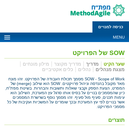
כניסה למנויים
MENU
SOW של הפרויקט
שער הקיט
מדריך
מדריך מקוצר
מילון מונחים
מצגת מנהלים
נהלים
כלים אקטיביים
SOW - Scope of Work מסמך תכולת העבודה של הפרויקט. זהו מונח
מאד מקובל בהנדסה וניהול פרויקטים. SOW הוא שילוב (merge) של
המפרט, הצעת הספק וקבצי שאלות ותשובות והבהרות. בשיטת מפת"ח,
כיון שהמסמכים בנויים על בסיס אותו סרגל עץ המערכת, השילוב הוא
עימות תכנים, סעיף מול סעיף. זהו מסמך נוסף בשרשרת המסמכים
אשר בנויים לפי עץ המערכת ובכך שומרים על המשכיות ועקיבות של כל
מסמכי הפרויקט.
תוצרים