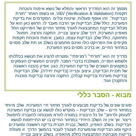
מסמך זה הוא המדריך הראשי והמלא של נושא אימות והוכחת
תקפות V&V (Verification & Validation), או בשמו האחר "תורת
הבדיקות". זהו אוסף פעולות, שיטות וכלים המקדמים את בדיקת
המערכת, כולל שלב הבדיקות אך הרבה מעבר לו. הדגש כאן הוא על
מכלול הבדיקות המתבצעות לאורך מחזור החיים של הפרויקט החל
מאפיון המערכת, דרך שלב עיצוב ובנייה, התקנה והרצה, תפעול
ותחזוקה, כולל שלב הבדיקות עצמו, כמובן. אימות והוכחת תקפות
מקיפים את הפרויקט כולו ואינם מתמצים בשלב או תת שלב מסוים
במחזור החיים, או ברכיב מסוים בעץ המערכת.
מדריך זה הוא "תורתי" ו"מניפתי" ומטרתו להציג את הנושא בכללותו
ולשמש הפנייה, משולבת בדברי הסבר, לקיטים המעשיים העוסקים
במקטעים השונים של בדיקת המערכת, כגון: אפיון (הכנה ראשונה
של תכנית הבדיקה), עיצוב ובנייה (בדיקות יחידה), שלב הבדיקות
(בדיקות מערכת ובדיקות קבלה), התקנה והרצה (בדיקות מוכנות
והתקנה) ועוד.
מבוא - הסבר כללי
סוגים שונים של בדיקות מבוצעים לאורך מחזור חיי המערכת. שלב מיוחד
במחזור חיים – שלב הבדיקות – מוקדש כולו לנושא ובו נבדקת המערכת
"לעומק ולרוחב" על כל היבטיה במטרה לוודא מוכנותה להעברה לתפעול
וייצור. אך אין זה השלב היחידי במחזור החיים בו יש התייחסות לנושא
הבדיקות. בשלב האפיון, למשל, נבנית תכנית בדיקה ראשונה ומוערכים
היקף וסוג הבדיקות שהמערכת תצטרך לעבור בהמשך הדרך. זו פעולת
בדיקות מובהקת המתבצעת כחלק מהאפיון. בשלב עיצוב ובנייה