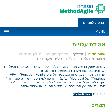
כניסה למנויים
MENU
אמידת עלויות
שער הקיט
מדריך
מדריך מקוצר
מילון מונחים
מצגת מנהלים
נהלים
כלים אקטיביים
קיט זה עוסק בנושא אמידת עלויות לפרויקט, הערכת המשאבים והעלויות
הכרוכים בפיתוח מערכת ממוחשבת ותחזוקתה.
אמידת העלויות בקיט זה מבוססת על שיטת FPA – "Function Point
Analysis" (של Alberecht, יב"מ) - הערכה לפי מספר ישויות, סוגן וגודלן,
תוך שילוב מודל המטריצה של מפת"ח לפירוט מרכיבי המערכת. "עץ
העלויות" הוא עץ המערכת, או מחזור החיים, או שילוב שלהם.
ראה קיט
חישוב עלויות
תוצרים