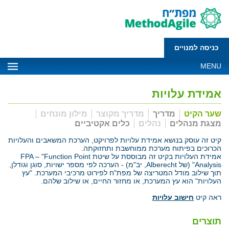
כניסה למנויים
MENU
אמידת עלויות
שער הקיט
מדריך
מדריך מקוצר
מילון מונחים
מצגת מנהלים
נהלים
כלים אקטיביים
קיט זה עוסק בנושא אמידת עלויות לפרויקט, הערכת המשאבים והעלויות
הכרוכים בפיתוח מערכת ממוחשבת ותחזוקתה.
אמידת העלויות בקיט זה מבוססת על שיטת FPA – "Function Point
Analysis" (של Alberecht, יב"מ) - הערכה לפי מספר ישויות, סוגן וגודלן,
תוך שילוב מודל המטריצה של מפת"ח לפירוט מרכיבי המערכת. "עץ
העלויות" הוא עץ המערכת, או מחזור החיים, או שילוב שלהם.
ראה קיט
חישוב עלויות
תוצרים