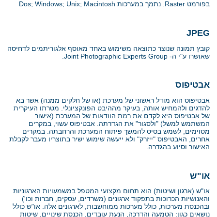
בפורמט
Raster
. נתמך במערכות
Dos; Windows; Unix; Macintosh
JPEG
קובץ תמונה שנוצר כתוצאה משימוש באחד מאוסף אלגוריתמים לדחיסה
שאושרו ע"י ה-
Joint Photographic Experts Group
.
אבטיפוס
אבטיפוס הוא מודל ראשוני של מערכת (או של חלקים ממנה) אשר בא
להדגים ולהמחיש אותה, בעיקר מההיבט הפונקציונלי. מטרתו העיקרית
של אבטיפוס היא לקדם את רמת הוודאות של המערכת (אישור
המשתמש למשל) "ולסגור" את הגדרתה. אבטיפוס עשוי, במקרים
מסוימים, לשמש בסיס להמשך פיתוח המערכת והרחבתה. במקרים
אחרים, האבטיפוס "ייזרק" ולא ייעשה שימוש ישיר בתוצריו מעבר לקבלת
האישור וסיוע בהגדרה.
או"ש
או"ש (ארגון ושיטות) הוא תחום מקצועי המטפל במשמעויות הארגוניות
והאנושיות הכרוכות בתפקוד ארגונים (משרדים, עסקים, חברות וכו')
ובהכנסת מערכות, כולל מערכות ממוחשבות, לארגונים אלה. או"ש כולל
נושאים כגון: הטמעה והדרכה, הנעת עובדים, הכנסת שינויים, שיטות