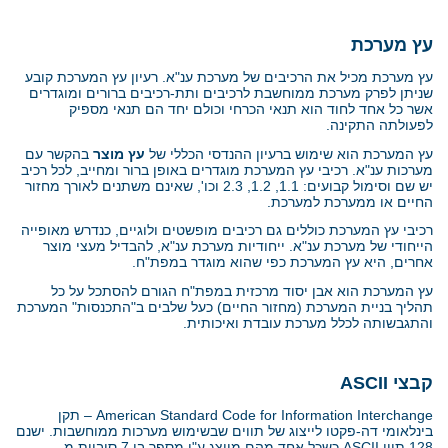
עץ מערכת
עץ מערכת מכיל את הרכיבים של מערכת ענ"א. רעיון עץ המערכת קובע
שניתן לפרק מערכת ממוחשבת לרכיבים ותת-רכיבים ברורים ומוגדרים
אשר כל אחד לחוד הוא תנאי הכרחי וכולם יחד הם תנאי מספיק
לפעולתה התקינה.
עץ המערכת הוא שימוש ברעיון ההנדסי הכללי של
עץ מוצר
בהקשר עם
מערכות ענ"א. רכיבי עץ המערכת מוגדרים באופן ברור ומחייב, לכל רכיב
יש שם וסימול קבועים: 1.1, 1.2, 2.3 וכו', שאינם משתנים לאורך מחזור
החיים או ממערכת למערכת.
רכיבי עץ המערכת כוללים גם רכיבים מופשטים ולוגיים, כנדרש מאופייה
הייחודי של מערכת ענ"א. ייחודיות מערכת ענ"א, להבדיל מעצי מוצר
אחרים, היא עץ המערכת כפי שהוא מוגדר במפת"ח.
עץ המערכת הוא אבן יסוד מרכזית במפת"ח הגורם להסתכל על כל
תהליך בניית המערכת (מחזור החיים) כעל שלבים ב"התכנסות" המערכת
והתגבשותה לכלל מערכת עובדת ואיכותית.
קבצי
ASCII
American Standard Code for Information Interchange
– תקן
בינלאומי דה-פקטו לייצוג של תווים שבשימוש מערכות ממוחשבות. ישנם
128 תווי
ASCII
כשכל אחד מהם מיוצג ע"י מספר בן 7 סיביות מ