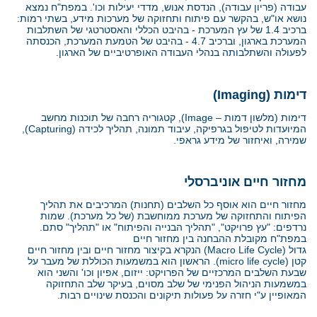
עבודה (פריון עבודה), הנדסת אנוש, מדדי יעילות וכו'. במפת"ח נמצא
נושא או"ש, בהקשר עם פיתוח ותחזוקה של מערכות מידע, בשתי רמות:
ברכיב 1.4 של עץ המערכת - בהיבט הכללי והאסטרטגי של השתלבות
המערכת בארגון, וברכיב 4.7 - בהיבט של הטמעת המערכת, הכנסתה
לפעולה והשתלבותה בנהלי העבודה האופרטיביים של הארגון.
דימות
(Imaging)
דימות (מלשון דמות –
Image
), קטגוריה רחבה של תוכנות מחשב
המיועדות לטיפול בגרפיקה, עיבוד תמונה, תהליך לכידה (
Capturing
),
שמירה, ואיחזור של מידע גראפי.
מחזור חיים אוניברסלי
מחזור חיים הוא אוסף כל השלבים (תחנות) המרכיבים את תהליך
הפיתוח והתחזוקה של מערכת ממוחשבת (של כל מערכת). שמות
נרדפים: "עץ פרויקט", "תהליך הבנייה והפיתוח" או "תהליך" סתם.
במפת"ח מקובלת ההבחנה בין מחזור חיים
גדול
(Macro Life Cycle)
הנקרא בקיצור מחזור חיים ובין מחזור חיים
קטן
(micro life cycle)
. הראשון הוא במשמעות הכוללת של מעבר על
שבעת השלבים המרכזיים של הפרויקט: ייזום, אפיון וכו' והשני הוא
במשמעות הניהול הפנימי של שלב מסוים, בעיקר שלב התחזוקה
המאופיין ע"י חזרה על פעולות תיקונים והכנסת שינויים רבות.