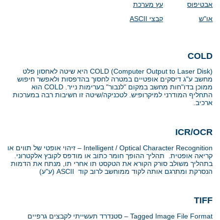
אבטיפוס
עץ מערכת
או"ש
קבצי
ASCII
COLD
COLD (Computer Output to Laser Disk)
היא שיטה לאחסון פלט
מחשב ע"ג דיסקים אופטיים במטרה לחסוך בהדפסות ולאפשר חיפוש
ממוכן בדו"חות מחשב במקום "לנבור" בערימות נייר.
COLD
הוא
התחליף המודרני למיקרופיש. לטכניקה/שיטה זו חשיבות רבה במערכות
ארכיב.
ICR/OCR
Intelligent / Optical Character Recognition
– זיהוי אופטי של תווים או
קריאה אופטית. תהליך ההופך חומר כתוב או מודפס לקובץ אלקטרוני.
בתהליך משולב סורק הקורא את הטקסט תו אחרי תו, מנתח את הדמות
הנסרקת ומתרגם אותה לקוד ממוחשב לרוב קוד
ASCII
(ע"ע)
TIFF
Tagged Image File Format
– סטנדרד תעשייתי לקבצים גרפיים