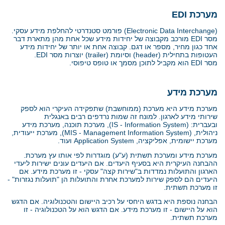
מערכת
EDI
(Electronic Data Interchange)
פורמט סטנדרטי להחלפת מידע עסקי.
מסר
EDI
מורכב מקבוצה של יחידות מידע שכל אחת מהן מתארת דבר
אחד כגון מחיר, מספר או דגם. קבוצה אחת או יותר של יחידות מידע
העטופות בתחילית
(header)
וסיומת
(trailer)
יוצרות מסר
EDI
.
מסר
EDI
הוא מקביל לתוכן מסמך או טופס טיפוסי.
מערכת מידע
מערכת מידע היא מערכת (ממוחשבת) שתפקידה העיקרי הוא לספק
שירותי מידע לארגון. למונח זה שמות נרדפים רבים באנגלית
ובעברית:
(IS ‑ Information System)
, מערכת תוכנה, מערכת מידע
ניהולית,
(MIS ‑ Management Information System)
, מערכת ייעודית,
מערכת יישומית, אפליקציה,
Application System
ועוד.
מערכת מידע ומערכת תשתית (ע"ע) מוגדרות לפי אותו עץ מערכת.
ההבחנה העיקרית היא בסעיף היעדים. אם היעדים עונים ישירות ליעדי
הארגון והתועלות נמדדות ב"שירות קצה" עסקי - זו מערכת מידע. אם
היעדים הם לספק שירות למערכת אחרת והתועלות הן "תועלות נגזרות" -
זו מערכת תשתית.
הבחנה נוספת היא בדגש היחסי על רכיב היישום והטכנולוגיה. אם הדגש
הוא על היישום - זו מערכת מידע. אם הדגש הוא על הטכנולוגיה - זו
מערכת תשתית.