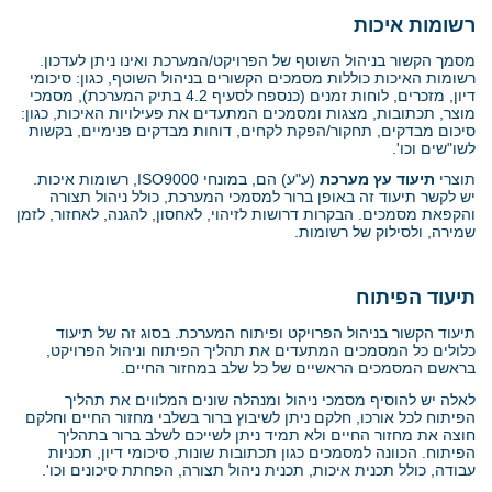
רשומות איכות
מסמך הקשור בניהול השוטף של הפרויקט/המערכת ואינו ניתן לעדכון.
רשומות האיכות כוללות מסמכים הקשורים בניהול השוטף, כגון: סיכומי
דיון, מזכרים, לוחות זמנים (כנספח לסעיף 4.2 בתיק המערכת), מסמכי
מוצר, תכתובות, מצגות ומסמכים המתעדים את פעילויות האיכות, כגון:
סיכום מבדקים, תחקור/הפקת לקחים, דוחות מבדקים פנימיים, בקשות
לשו"שים וכו'.
תוצרי
תיעוד עץ מערכת
(ע"ע) הם, במונחי
ISO9000
, רשומות איכות.
יש לקשר תיעוד זה באופן ברור למסמכי המערכת, כולל ניהול תצורה
והקפאת מסמכים. הבקרות דרושות לזיהוי, לאחסון, להגנה, לאחזור, לזמן
שמירה, ולסילוק של רשומות.
תיעוד הפיתוח
תיעוד הקשור בניהול הפרויקט ופיתוח המערכת. בסוג זה של תיעוד
כלולים כל המסמכים המתעדים את תהליך הפיתוח וניהול הפרויקט,
בראשם המסמכים הראשיים של כל שלב במחזור החיים.
לאלה יש להוסיף מסמכי ניהול ומנהלה שונים המלווים את תהליך
הפיתוח לכל אורכו, חלקם ניתן לשיבוץ ברור בשלבי מחזור החיים וחלקם
חוצה את מחזור החיים ולא תמיד ניתן לשייכם לשלב ברור בתהליך
הפיתוח. הכוונה למסמכים כגון תכתובות שונות, סיכומי דיון, תכניות
עבודה, כולל תכנית איכות, תכנית ניהול תצורה, הפחתת סיכונים וכו'.