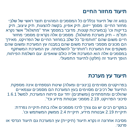
תיעוד מחזור החיים
בסוג זה של תיעוד נכללים כל המסמכים המהווים תוצר ראשי של שלבי
מחזור החיים: מסמך ייזום, תיק אפיון, בקשה להצעות, תיק עיצוב, תיק
בדיקות וכו' (במערכות קטנות, מדובר במסמך אחד "מתגלגל" אשר נקרא
תמ"מ – תיק מערכת מתגלגל). מסמכים אלה נקראים מסמכי מחזור
חיים משום שהם "חותמים" כל שלב במחזור החיים של הפרויקט, מאידך
הם מכונים מסמכי מערכת משום שהם במבנה עץ המערכת ומשום שהם
משקפים את המערכת ו"חותרים" להשלמתה. עץ המערכת המשתקף
במסמכים אלה הוא המערכת אליה כולם שואפים. עם השלמת הפיתוח,
הופך תיעוד זה (חלקו) לתיעוד התפעולי.
תיעוד עץ מערכת
בפרויקטים מסוימים (בינוניים ומעלה) שיטת הנספחים אינה מספקת.
התיעוד של רכיבים מסוימים בעץ המערכת הם מסמכים עצמאיים
שהולכים ומתפתחים (ומשתנים) יחד עם פיתוח המערכת, למשל 1.6.1
סיכוני הפרויקט, 2.19 מסמכי אבטחת מידע וכד'.
במקרים רבים יש גם צורך לרכז מסמכים אלה בתת-תיקייה נפרדת:
תיקיית 2.19 אבטחת מידע, תיקיית 2.4 ממשק המשתמש וכו'.
מסיבה אחרונה זו נקרא תיעוד (תיקיית) עץ המערכת גם תיעוד הנדסי או
פרטני.