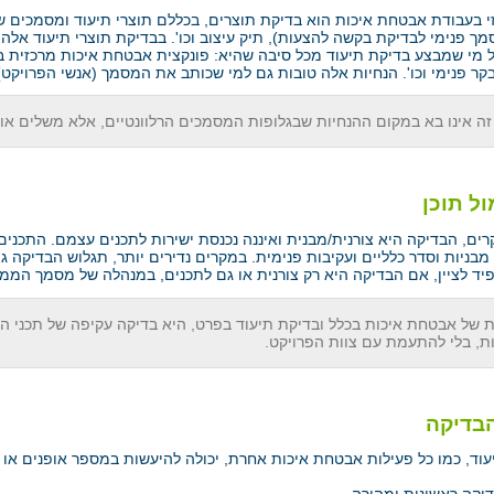
 בעבודת אבטחת איכות הוא בדיקת תוצרים, בכללם תוצרי תיעוד ומסמכים שהו
ך פנימי לבדיקת בקשה להצעות), תיק עיצוב וכו'. בבדיקת תוצרי תיעוד אלה
ל מי שמבצע בדיקת תיעוד מכל סיבה שהיא: פונקצית אבטחת איכות מרכזית בא
בקר פנימי וכו'. הנחיות אלה טובות גם למי שכותב את המסמך (אנשי הפרויקט)
זה אינו בא במקום ההנחיות שבגלופות המסמכים הרלוונטיים, אלא משלים או
ול תוכן
רים, הבדיקה היא צורנית/מבנית ואיננה נכנסת ישירות לתכנים עצמם. התכני
מבניות וסדר כלליים ועקיבות פנימית. במקרים נדירים יותר, תגלוש הבדיקה
פיד לציין, אם הבדיקה היא רק צורנית או גם לתכנים, במנהלה של מסמך ה
 של אבטחת איכות בכלל ובדיקת תיעוד בפרט, היא בדיקה עקיפה של תכני הפר
ת, בלי להתעמת עם צוות הפרויקט.
בדיקה
וד, כמו כל פעילות אבטחת איכות אחרת, יכולה להיעשות במספר אופנים או ר