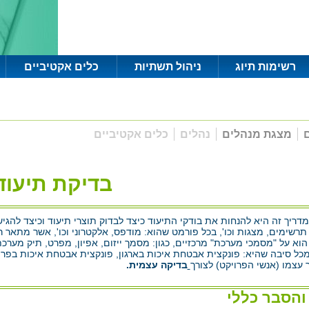
רשימות תיוג
ניהול תשתיות
כלים אקטיביים
ם
מצגת מנהלים
נהלים
כלים אקטיביים
בדיקת תיעוד
דריך זה היא להנחות את בודקי התיעוד כיצד לבדוק תוצרי תיעוד וכיצד להגי
רשימים, מצגות וכו', בכל פורמט שהוא: מודפס, אלקטרוני וכו', אשר מתאר ר
וא על "מסמכי מערכת" מרכזיים, כגון: מסמך ייזום, אפיון, מפרט, תיק מערכת
כל סיבה שהיא: פונקצית אבטחת איכות בארגון, פונקצית אבטחת איכות בפרויק
עצמו (אנשי הפרויקט) לצורך
בדיקה עצמית.
והסבר כללי