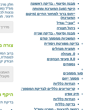
מבנה וסיעוף - בדיקה ראשונה
חלק מרכזי
מפ"ל (מסמ
היקף (סוג) המערכת ומהותה
נכונות לכ
ייחוס ברור למחזור החיים (מיקום
חיצוני, מ
המערכת)
"עובי" וגודל
מדריך 
ניהול תצורה
מבנה וסיעוף - בדיקה שנייה
המשכיות ממסמך קודם
בדיקה מפורטת ויסודית
צורה מ
תמצית מנהלים
ברוב המק
0. מנהלה
למפת"ח, 
X.0 סעיפי הבהקים
הבודק יק
נספחים
האמנות
סוגי מסמכים
מקובלו
מסמך ייזום
הנחיות כלליות
קריטריונים כלליים לבדיקת המסמך:
היקף ה
תיק אפיון
הנחיות כלליות
בדיקת תיע
בדיקה כללית
•
בקשה להצעות - מפרט ומפ"ל