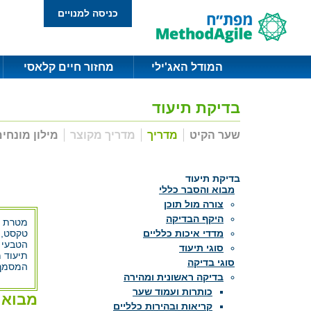
כניסה למנויים
המודל האג'ילי
מחזור חיים קלאסי
בדיקת תיעוד
שער הקיט
מדריך
מדריך מקוצר
מילון מונחי
בדיקת תיעוד
מבוא והסבר כללי
צורה מול תוכן
היקף הבדיקה
מטרת מ
טקסט, ת
מדדי איכות כלליים
הטבעי ה
סוגי תיעוד
תיעוד מ
סוגי בדיקה
המסמך 
בדיקה ראשונית ומהירה
כותרות ועמוד שער
מבוא 
קריאות ובהירות כלליים