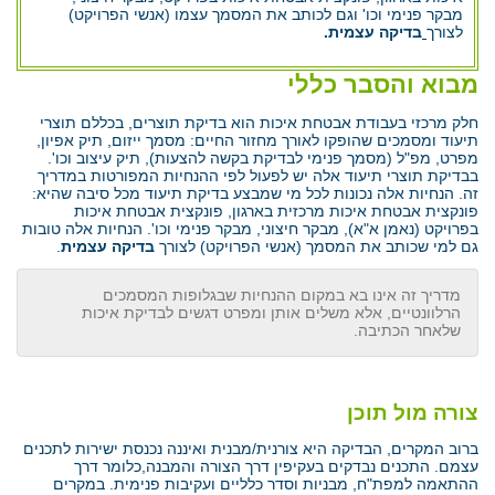
מבקר פנימי וכו' וגם לכותב את המסמך עצמו (אנשי הפרויקט)
לצורך
בדיקה עצמית.
מבוא והסבר כללי
חלק מרכזי בעבודת אבטחת איכות הוא בדיקת תוצרים, בכללם תוצרי
תיעוד ומסמכים שהופקו לאורך מחזור החיים: מסמך ייזום, תיק אפיון,
מפרט, מפ"ל (מסמך פנימי לבדיקת בקשה להצעות), תיק עיצוב וכו'.
בבדיקת תוצרי תיעוד אלה יש לפעול לפי ההנחיות המפורטות במדריך
זה. הנחיות אלה נכונות לכל מי שמבצע בדיקת תיעוד מכל סיבה שהיא:
פונקצית אבטחת איכות מרכזית בארגון, פונקצית אבטחת איכות
בפרויקט (נאמן א"א), מבקר חיצוני, מבקר פנימי וכו'. הנחיות אלה טובות
גם למי שכותב את המסמך (אנשי הפרויקט) לצורך
בדיקה עצמית
.
מדריך זה אינו בא במקום ההנחיות שבגלופות המסמכים
הרלוונטיים, אלא משלים אותן ומפרט דגשים לבדיקת איכות
שלאחר הכתיבה.
צורה מול תוכן
ברוב המקרים, הבדיקה היא צורנית/מבנית ואיננה נכנסת ישירות לתכנים
עצמם. התכנים נבדקים בעקיפין דרך הצורה והמבנה,כלומר דרך
ההתאמה למפת"ח, מבניות וסדר כלליים ועקיבות פנימית. במקרים