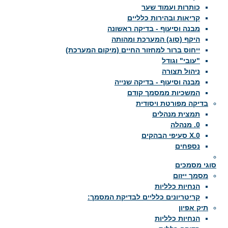
כותרות ועמוד שער
קריאות ובהירות כלליים
מבנה וסיעוף - בדיקה ראשונה
היקף (סוג) המערכת ומהותה
ייחוס ברור למחזור החיים (מיקום המערכת)
"עובי" וגודל
ניהול תצורה
מבנה וסיעוף - בדיקה שנייה
המשכיות ממסמך קודם
בדיקה מפורטת ויסודית
תמצית מנהלים
0. מנהלה
X.0 סעיפי הבהקים
נספחים
סוגי מסמכים
מסמך ייזום
הנחיות כלליות
קריטריונים כלליים לבדיקת המסמך:
תיק אפיון
הנחיות כלליות