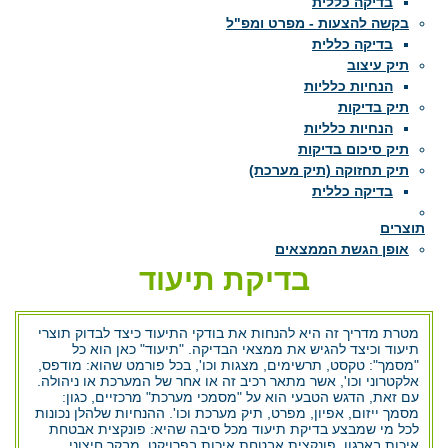
בדיקה כללית
בקשה להצעות - מפרט ומפ"ל
בדיקה כללית
תיק עיצוב
הנחיות כלליות
תיק בדיקות
הנחיות כלליות
תיק סיכום בדיקות
תיק תחזוקה (תיק מערכת)
בדיקה כללית
תוצרים
אופן הגשת הממצאים
בדיקת תיעוד
מטרת מדריך זה היא להנחות את בודקי התיעוד כיצד לבדוק תוצרי
תיעוד וכיצד להגיש את ממצאי הבדיקה. "תיעוד" כאן הוא כל
"מסמך": טקסט, תרשימים, מצגות וכו', בכל פורמט שהוא: מודפס,
אלקטרוני וכו', אשר מתאר רכיב זה או אחר של המערכת או ניהולה.
עם זאת, הדגש הטבעי הוא על "מסמכי מערכת" מרכזיים, כגון:
מסמך ייזום, אפיון, מפרט, תיק מערכת וכו'. ההנחיות שלהלן נכונות
לכל מי שמבצע בדיקת תיעוד מכל סיבה שהיא: פונקצית אבטחת
איכות בארגון, פונקצית אבטחת איכות בפרויקט, מבקר חיצוני,