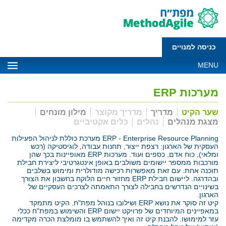
כניסה למנויים
MENU
מערכות ERP
שער הקיט
מדריך
מדריך מקוצר
מילון מונחים
מצגת מנהלים
נהלים
כלים אקטיביים
ERP - Enterprise Resource Planning מערכת כוללת לניהול הפעילות
העסקית של הארגון: רצפת ייצור, תחנות עבודה, לוגיסטיקה (רכש
ומלאי), כוח אדם, כספים ועוד. מערכות ERP מאופיינות בכך שהן
מורכבות ממספר יישומים משולבים באופן אינטגרטיבי ליצירת חבילת
תוכנה אחת. עם זאת מאפשרות רכישה מודולרית ומימוש בשלבים
ובהדרגה. ליישום חבילת ERP מחזור חיים הלוקח בחשבון את הצורך
בשינויים הנדרשים בחבילה לצורך התאמתה לצרכים העסקיים של
הארגון.
קיט זה סוקר את נושא ERP ושילובו בנוהל מפת"ח. הקיט מתמקד
במאפיינים המיוחדים של פרויקט יישום ERP והשימוש במפת"ח ככלי
עזר למימושו. להבנת קיט זה ואיך להשתמש בו מומלצת הכרה מקדימה