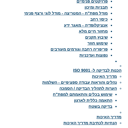
פרויקטים פנימיים
תבניות ומיכון
מודל מפת"ח - המטריצה - מודל לוגי ורצף פנימי
כיסוי רחב
אנציקלופדיה - מאגר ידע
מחזור חיים מלא
שיבוץ תקנים
שימוש חוזר
פריפריה רחבה וגורמים מעורבים
נפוצות ועדכניות
הכנות לבדיקה ל- ISO 9001
מדריך האיכות
נהלים והוראות עבודה ספציפיים - השלמות
הערות לתהליך הבדיקה / הסמכה
שימוש בכלים והתאמתם למפת"ח
התאמה כללית לארגון
בדיקה בשטח
מדריך האיכות
הנחיות לכתיבת מדריך האיכות