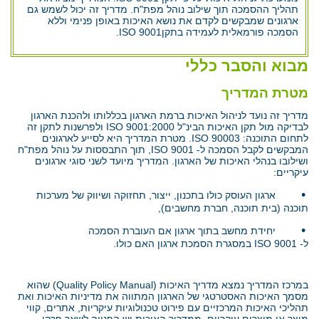
תהליך ההסמכה תוך שילוב נוהל מפת"ח. מדריך זה יכול לשמש גם
ארגונים שמבקשים לקדם את נושא האיכות באופן פנימי וללא
הסמכה פורמאלית לעמידה בתקןISO 9001.
מבוא והסבר כללי
מטרת המדריך
מדריך זה נועד לניהול האיכות ברמת הארגון בכללותו ולהכנת הארגון
לבדיקה מול תקן האיכות הבינ"ל ISO 9001:2000 ולפרשנות לתקן זה
לתחום התוכנה: ISO 90003. מטרת המדריך היא לסייע לארגונים
המבקשים לקבל הסמכה ל- ISO 9001, תוך התבססות על נוהל מפת"ח
ושילובו בנהלי האיכות של הארגון. המדריך מיועד לשני סוגי ארגונים
עיקריים:
•
ארגון העוסק כולו בתכנון, ייצור, תחזוקה ושיווק של מערכות
תוכנה (בית תוכנה, חברת מחשבים),
•
יחידת מחשב בתוך ארגון אם העוברת הסמכה
ל- ISO 9001 במסגרת הסמכת ארגון האם כולו.
במרכז המדריך נמצא מדריך האיכות (Quality Policy Manual) שהוא
מסמך האיכות האסטרטגי של הארגון המתווה את מדיניות האיכות ואת
תהליכי האיכות המרכזיים עם פירוט טכנולוגיות עיקריות, אתרים, קווי
מוצר או מוצרים עיקריים. ממדריך האיכות יש הפנייה לשאר פרקי