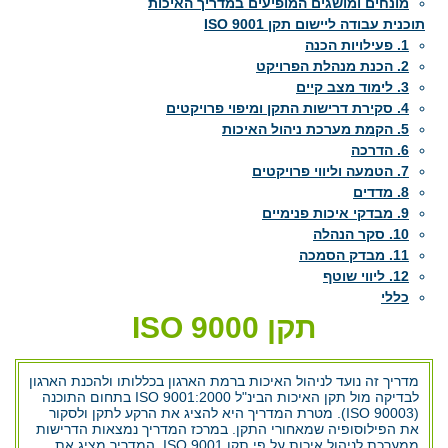
מונחים ומושגים המופיעים במדריך האיכות
תוכנית עבודה ליישום תקן ISO 9001
1. פעילויות הכנה
2. הכנת מנהלת הפרויקט
3. לימוד מצב קיים
4. סקירת דרישות התקן ומיפוי פרויקטים
5. הקמת מערכת ניהול האיכות
6. הדרכה
7. הטמעה וליווי פרויקטים
8. מדדים
9. מבדקי איכות פנימיים
10. סקר הנהלה
11. מבדק הסמכה
12. ליווי שוטף
כללי
תקן ISO 9000
מדריך זה נועד לניהול האיכות ברמת הארגון בכללותו ולהכנת הארגון
לבדיקה מול תקן האיכות הבינ"ל ISO 9001:2000 בתחום התוכנה
(ISO 90003). מטרת המדריך היא להציג את הרקע לתקן ולסקור
את הפילוסופיה שמאחורי התקן. במרכז המדריך נמצאות הדרישות
ממערכת לניהול איכות על פי תקן ISO 9001. המדריך מציג את