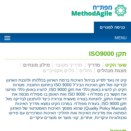
כניסה למנויים
MENU
תקן ISO9000
שער הקיט
מדריך
מדריך מקוצר
מילון מונחים
מצגת מנהלים
נהלים
כלים אקטיביים
קיט זה נועד לסייע בניהול האיכות ברמת הארגון בכללותו ולהכנת הארגון
לבדיקה מול תקן האיכות הבינ"ל ISO 9000 בתחום התוכנה. מטרות
הקיט הן להציג באופן כללי את תקן ISO 9000, להציג באופן כללי ופרטני
את הקשר בין מפת"ח ו- ISO 9000 ואת האופן בו מפת"ח מכסה את
דרישות התקן, להנחות בצורה מעשית וברורה כיצד להתכונן לבדיקה מול
תקן ISO 9000, בעזרת מפת"ח. במרכז הקיט נמצא מדריך האיכות
(Quality Policy Manual) שהוא מסמך האיכות האסטרטגי של הארגון
המתווה את מדיניות האיכות ואת תהליכי האיכות המרכזיים עם פירוט
טכנולוגיות עיקריות, אתרים, קווי מוצר או מוצרים עיקריים.