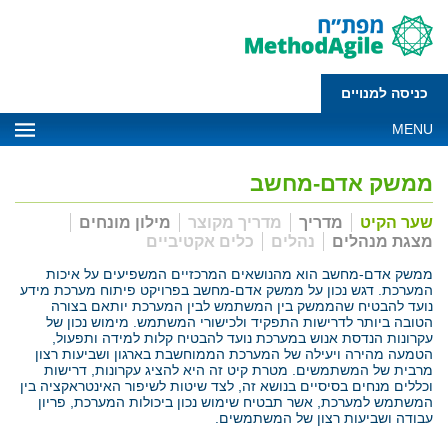
כניסה למנויים
MENU
ממשק אדם-מחשב
שער הקיט
מדריך
מדריך מקוצר
מילון מונחים
מצגת מנהלים
נהלים
כלים אקטיביים
ממשק אדם-מחשב הוא מהנושאים המרכזיים המשפיעים על איכות
המערכת. דגש נכון על ממשק אדם-מחשב בפרויקט פיתוח מערכת מידע
נועד להבטיח שהממשק בין המשתמש לבין המערכת יותאם בצורה
הטובה ביותר לדרישות התפקיד ולכישורי המשתמש. מימוש נכון של
עקרונות הנדסת אנוש במערכת נועד להבטיח קלות למידה ותפעול,
הטמעה מהירה ויעילה של המערכת הממוחשבת בארגון ושביעות רצון
מרבית של המשתמשים. מטרת קיט זה היא להציג עקרונות, דרישות
וכללים מנחים בסיסיים בנושא זה, לצד שיטות לשיפור האינטראקציה בין
המשתמש למערכת, אשר תבטיח שימוש נכון ביכולות המערכת, פריון
עבודה ושביעות רצון של המשתמשים.