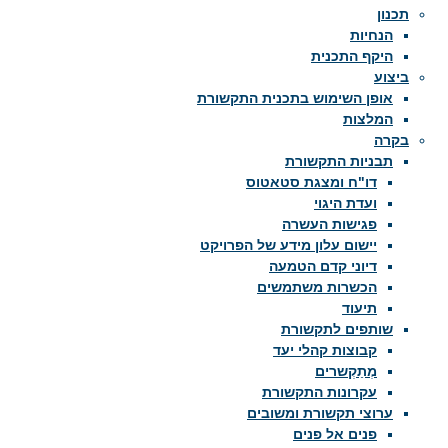
תכנון
הנחיות
היקף התכנית
ביצוע
אופן השימוש בתכנית התקשורת
המלצות
בקרה
תבניות התקשורת
דו"ח ומצגת סטאטוס
ועדת היגוי
פגישות העשרה
יישום עלון מידע של הפרויקט
דיוני קדם הטמעה
הכשרות משתמשים
תיעוד
שותפים לתקשורת
קבוצות קהלי יעד
מְתַקְשרים
עקרונות התקשורת
ערוצי תקשורת ומשובים
פנים אל פנים