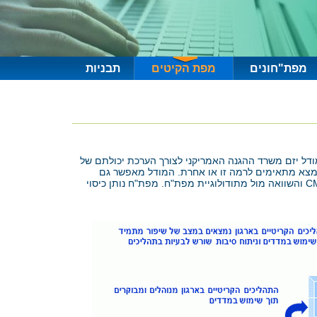
מפת"חונים
מפת הקיטים
תבניות
 בפיתוח. את פיתוח המודל יזם משרד ההגנה האמריקני לצורך הערכת יכולתם של
ש רמות בשלות (Maturity Levels) ומאפשר לספקים להיבדק ולהימצא מתאימים לרמה זו או אחרת. המודל מאפשר גם
לארגון להתקדם בהדרגה ולעבור מרמה אחת לשנייה, וכך הוא נותן כלי אפקטיבי ואובייקטיבי לשיפור תהליכים. קיט זה מתאר את מודל CMMI והשוואה מול מתודולוגיית מפת"ח. מפת"ח נותן כיסוי