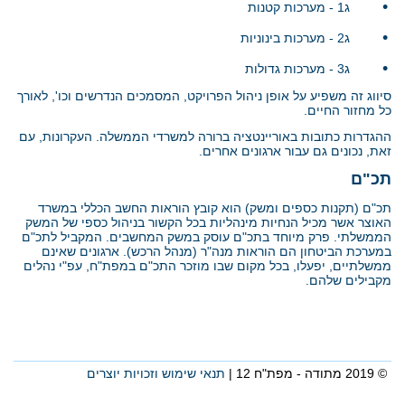
•
ג1 - מערכות קטנות
•
ג2 - מערכות בינוניות
•
ג3 - מערכות גדולות
סיווג זה משפיע על אופן ניהול הפרויקט, המסמכים הנדרשים וכו', לאורך
כל מחזור החיים.
ההגדרות כתובות באוריינטציה ברורה למשרדי הממשלה. העקרונות, עם
זאת, נכונים גם עבור ארגונים אחרים.
תכ"ם
תכ"ם (תקנות כספים ומשק) הוא קובץ הוראות החשב הכללי במשרד
האוצר אשר מכיל הנחיות מינהליות בכל הקשור בניהול כספי של המשק
הממשלתי. פרק מיוחד בתכ"ם עוסק במשק המחשבים. המקביל לתכ"ם
במערכת הביטחון הם הוראות מנה"ר (מנהל הרכש). ארגונים שאינם
ממשלתיים, יפעלו, בכל מקום שבו מוזכר התכ"ם במפת"ח, עפ"י נהלים
מקבילים שלהם.
© 2019 מתודה - מפת"ח 12 |
תנאי שימוש וזכויות יוצרים