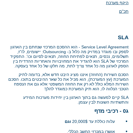
היקף מערכת
תכ"ם
SLA
Service Level Agreement
- הוא ההסכם המרכזי שנחתם בין הארגון
לספק ובו מוגדר במדויק מה כלול ב-
Outsourcing
: יישומים, לו"ז,
תשלומים, נכסים, תנאים לפתיחת החוזה, תנאים לסיום וכו'. התפקיד
המרכזי של
SLA
הוא להגדיר את המחויבויות והאחריות ההדדית בין
הספק לארגון מה כל אחד צריך לתת, מה חלקו של כל אחד בעסקה.
הסכם השירות (החוזה) איננו מציג היבט חדש אלא, בדומה לתיק
המערכת (עץ המערכת), הוא מכיל את כל שאר ההיבטים בתוכו. הסכם
השירות המלא כולל לא רק את החוזה המשפטי אלא גם את הנספח
הטכני הנלווה לו, הוא תיק המערכת כמוגדר להלן!
SLA
קיים למעשה גם בתוך הארגון בין יחידות מערכות המידע
והתשתיות השונות לבין עצמן.
ג0 - רכיבי מדף
•
עלות כוללת עד 20,000$
וגם
•
אושרו במכרזי החשב הכללי.