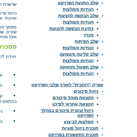
שלב התנעת הפרויקט
שרשרת האס
הנחיות והמלצות
ניהול פרו
שלב הבקשה להצעות
ואיכות. 
הנחיות והמלצות
מסמך זה מ
כתיבת הבקשה להצעות
שונים, ש
מכרז
אצל מנהלי
שלב הפיתוח
סמכויו
הנחיות והמלצות
שלב קליטה והטמעה
יחידת IT, באמצעות מנהל הפרויקט, אחראית למימוש הפרויקט, על מרכיבי הפיתוח, ההצטיידות וההטמעה של המערכת ובכלל זה:
הנחיות והמלצות
שלב תפעול ותחזוקה
הנחיות והמלצות
•
עמידה 
•
עשייה "רוחבית" לאורך שלבי הפרויקט
השתתפו
ניהול סיכונים
•
קיום דו
הקצאת מנהל סיכונים
בהתאם לקב
הקצאת אחראי לסיכון
•
ניהול ובקרת סיכונים במהלך
ניהול 
הפרויקט
•
ביצוע 
המלצות לביצוע
תוכנית ניהול סוגיות
תוכנית התקשורת בפרויקט