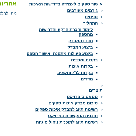
אחריות
אישור ספקים לעמידה בדרישות האיכות
גורמים מעורבים
ניתן לחל
טפסים
התהליך
לימוד והכרת הרקע והדרישות
•
אח
מהספק
תכנון המבדק
•
תח
ביצוע המבדק
•
תח
ביצוע פעילות מתקנת ואישור הספק
בקרות ומדדים
בקרות איכות
אחריות
בקרות לו"ז ותקציב
מדדים
•
מנהל הפ
תוצרים
•
ייצוג ה
סטאטוס פרויקט
•
תכנון 
סיכום מבדק איכות ספקים
רשימת תיוג למבדק איכות ספקים
•
דווח לל
תוכנית התקשורת בפרויקט
רשימת תיוג לתוכנית ניהול סוגיות
תחום ה