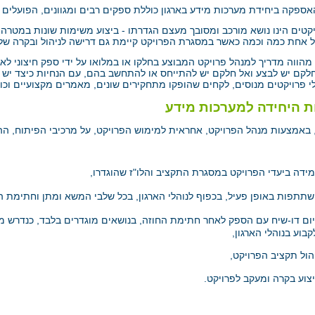
פקה ביחידת מערכות מידע בארגון כוללת ספקים רבים ומגוונים, הפועלים הן
יקטים הינו נושא מורכב ומסובך מעצם הגדרתו - ביצוע משימות שונות במטרה 
על אחת כמה וכמה כאשר במסגרת הפרויקט קיימת גם דרישה לניהול ובקרה של
הווה מדריך למנהל פרויקט המבוצע בחלקו או במלואו על ידי ספק חיצוני לארג
חלקם יש לבצע ואל חלקם יש להתייחס או להתחשב בהם, עם הנחיות כיצד יש 
 פרויקטים מנוסים, לקחים שהופקו מתחקירים שונים, מאמרים מקצועיים וכו'
ת היחידה למערכות מידע
ביעדי הפרויקט במסגרת התקציב והלו"ז שהוגדרו,
ת באופן פעיל, בכפוף לנוהלי הארגון, בכל שלבי המשא ומתן וחתימת ה
-שיח עם הספק לאחר חתימת החוזה, בנושאים מוגדרים בלבד, כנדרש מצר
וע בנוהלי הארגון,
תקציב הפרויקט,
בקרה ומעקב לפרויקט.