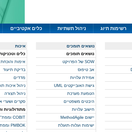
רשימות תיוג
ניהול תשתיות
כלים אקטיביים
נושאים תומכים
איכות
נושאים תומכים
כלים וטכניקות
SOW של הפרויקט
אימות והוכחת
אב טיפוס
בדיקת תיעוד
אמידת עלויות
מדדים
גישת האובייקטים UML
ניהול איכות תו
הטמעת מערכת
ניהול תצורה
היבטים משפטיים
סקרים ושערי א
חישוב עלויות
מתודולוגיות ור
יישום MethodAgile
COBIT ומפת''ח
ישימות ועלות-תועלת
PMBOK ומפת''ח