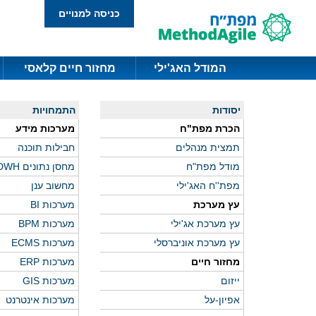
כניסה למנויים
המודל האג'ילי
מחזור חיים קלאסי
יסודות
התמחויות
הכרת מפת"ח
מערכות מידע
תמצית מנהלים
חבילות תוכנה
מודל מפת"ח
מחסן נתונים DWH
מפת''ח האג'ילי
מחשוב ענן
עץ מערכת
מערכות BI
עץ מערכת אג'ילי
מערכות BPM
עץ מערכת אוניברסלי
מערכות ECMS
מחזור חיים
מערכות ERP
ייזום
מערכות GIS
אפיון-על
מערכות אינטרנט